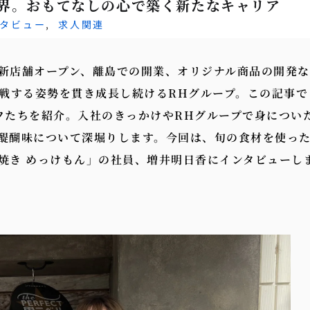
界。おもてなしの心で築く新たなキャリア
タビュー
,
求人関連
新店舗オープン、離島での開業、オリジナル商品の開発な
挑戦する姿勢を貫き成長し続けるRHグループ。この記事で
フたちを紹介。入社のきっかけやRHグループで身につい
醍醐味について深堀りします。今回は、旬の食材を使っ
焼き めっけもん」の社員、増井明日香にインタビューし