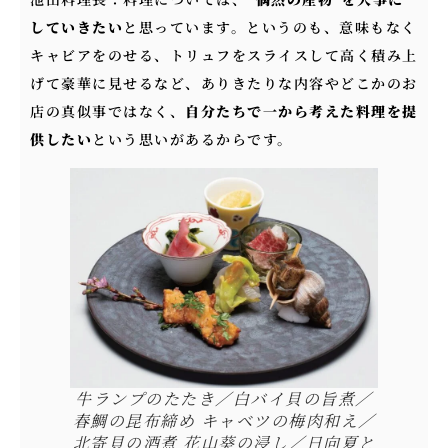
していきたい
と思っています。というのも、意味もなく
キャビアをのせる、トリュフをスライスして高く積み上
げて豪華に見せるなど、ありきたりな内容やどこかのお
店の真似事ではなく、
自分たちで一から考えた料理を提
供したい
という思いがあるからです。
牛ランプのたたき／白バイ貝の旨煮／
春鯛の昆布締め キャベツの梅肉和え／
北寄貝の酒煮 花山葵の浸し／日向夏と