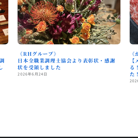
《RHグループ》
《
調
日本全職業調理士協会より表彰状・感謝
【
し
状を受領しました
る
た
2026年6月24日
20