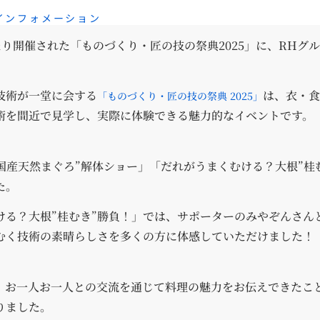
インフォメーション
にわたり開催された「ものづくり・匠の技の祭典2025」に、RHグ
技術が一堂に会する
は、衣・
「ものづくり・匠の技の祭典 2025」
術を間近で見学し、実際に体験できる魅力的なイベントです。
国産天然まぐろ”解体ショー」「だれがうまくむける？大根”桂
た。
ける？大根”桂むき”勝負！」では、サポーターのみやぞんさん
むく技術の素晴らしさを多くの方に体感していただけました！
、お一人お一人との交流を通じて料理の魅力をお伝えできたこ
りました。