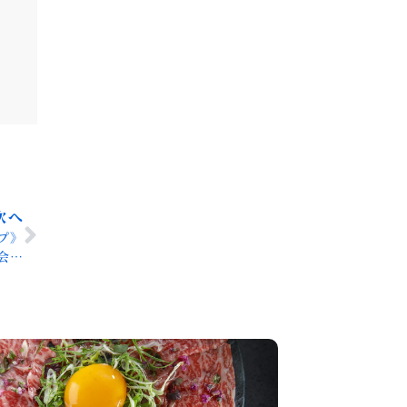
次へ
プ》
た！