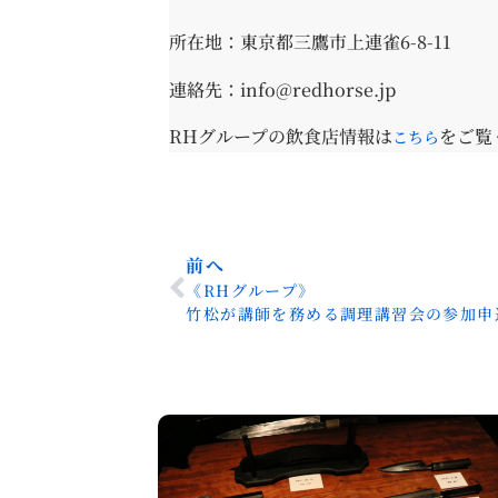
所在地：東京都三鷹市上連雀6-8-11
連絡先：info@redhorse.jp
RHグループの飲食店情報は
をご覧
こちら
前へ
《RHグループ》
竹松が講師を務める調理講習会の参加申込が始