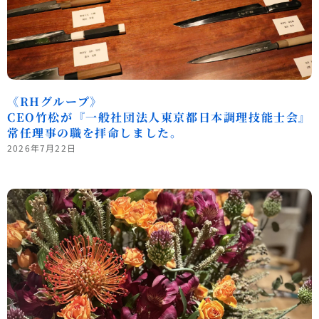
《RHグループ》
CEO竹松が『一般社団法人東京都日本調理技能士会』
常任理事の職を拝命しました。
2026年7月22日