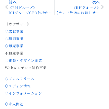
前へ
次へ
《RHグループ》
《RHグループ》
RHグループCEO竹松が三鷹市長を表敬訪問しました
【テレビ放送のお知らせ】1/31(金)「東京サイト」でRHグループが紹介されます！
《カテゴリー》
◇飲食事業
◇精肉事業
◇卸売事業
不動産事業
◇建築・デザイン事業
Webコンテンツ制作事業
◇プレスリリース
◇メディア情報
◇インフォメーション
◇求人関連